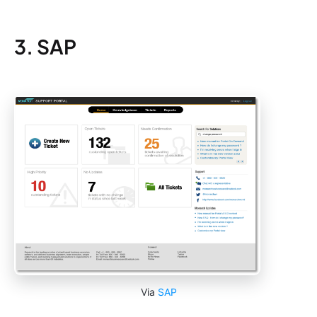
3. SAP
Via
SAP