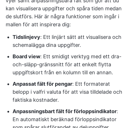
vyer samt anpassningsbara fält som gör att du
kan visualisera uppgifter och spåra tiden medan
de slutförs. Här är några funktioner som ingår i
mallen för att inspirera dig:
Tidslinjevy
: Ett linjärt sätt att visualisera och
schemalägga dina uppgifter.
Board view
: Ett smidigt verktyg med ett dra-
och-släpp-gränssnitt för att enkelt flytta
uppgiftskort från en kolumn till en annan.
Anpassat fält för pengar
: Ett formaterat
belopp i valfri valuta för att visa tilldelade och
faktiska kostnader.
Anpassningsbart fält för förloppsindikator
:
En automatiskt beräknad förloppsindikator
som spårar slutförandet av deluppgifter,