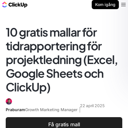
ClickUp-bloggen
Kom igång
Ope
10 gratis mallar för
tidrapportering för
projektledning (Excel,
Google Sheets och
ClickUp)
22 april 2025
Praburam
Growth Marketing Manager
Få gratis mall