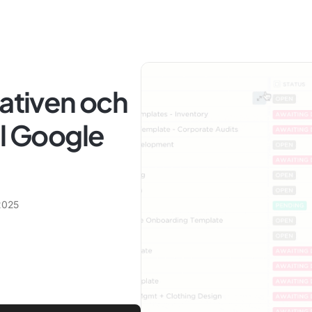
nativen och
ll Google
2025