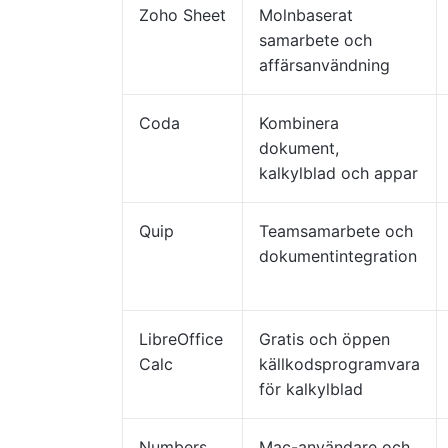
Zoho Sheet
Molnbaserat
samarbete och
affärsanvändning
Coda
Kombinera
dokument,
kalkylblad och appar
Quip
Teamsamarbete och
dokumentintegration
LibreOffice
Gratis och öppen
Calc
källkodsprogramvara
för kalkylblad
Numbers
Mac-användare och