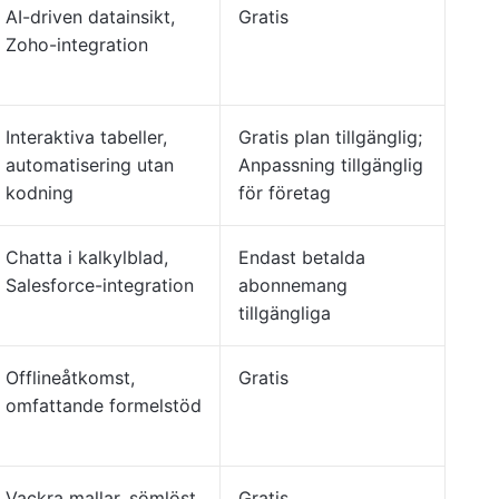
AI-driven datainsikt,
Gratis
Zoho-integration
Interaktiva tabeller,
Gratis plan tillgänglig;
automatisering utan
Anpassning tillgänglig
kodning
för företag
Chatta i kalkylblad,
Endast betalda
Salesforce-integration
abonnemang
tillgängliga
Offlineåtkomst,
Gratis
omfattande formelstöd
Vackra mallar, sömlöst
Gratis