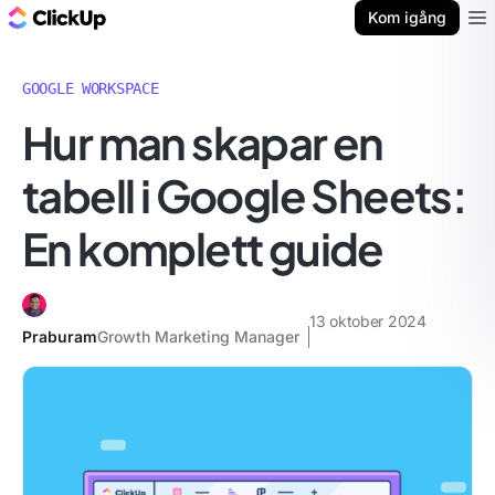
ClickUp-bloggen
Kom igång
Ope
GOOGLE WORKSPACE
Hur man skapar en
tabell i Google Sheets:
En komplett guide
13 oktober 2024
Praburam
Growth Marketing Manager