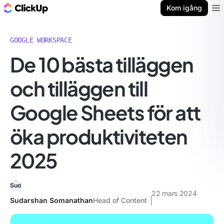
ClickUp-bloggen
Kom igång
Ope
GOOGLE WORKSPACE
De 10 bästa tilläggen
och tilläggen till
Google Sheets för att
öka produktiviteten
2025
22 mars 2024
Sudarshan Somanathan
Head of Content