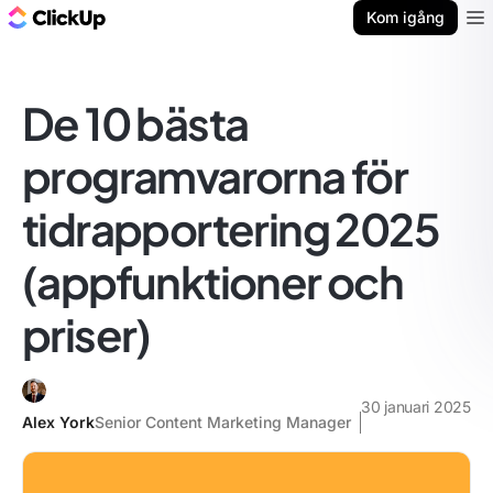
ClickUp-bloggen
Kom igång
Ope
De 10 bästa
programvarorna för
tidrapportering 2025
(appfunktioner och
priser)
30 januari 2025
Alex York
Senior Content Marketing Manager