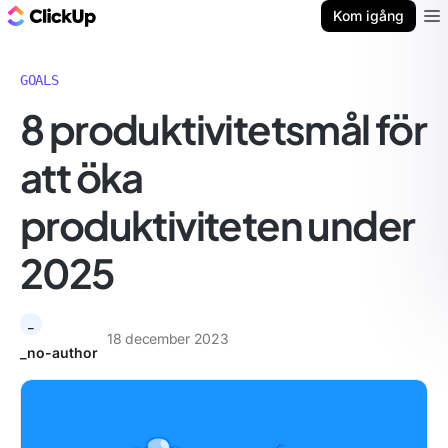
ClickUp-bloggen
Kom igång
Ope
GOALS
8 produktivitetsmål för
att öka
produktiviteten under
2025
_
18 december 2023
_no-author