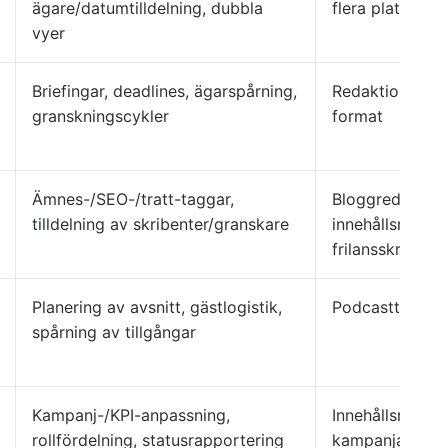
ägare/datumtilldelning, dubbla
flera plattform
vyer
Briefingar, deadlines, ägarspårning,
Redaktionsteam,
granskningscykler
format
Ämnes-/SEO-/tratt-taggar,
Bloggredaktöre
tilldelning av skribenter/granskare
innehållsmarkn
frilansskribente
Planering av avsnitt, gästlogistik,
Podcastteam, e
spårning av tillgångar
Kampanj-/KPI-anpassning,
Innehållsmarkn
rollfördelning, statusrapportering
kampanjansvar