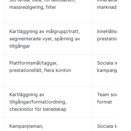
massredigering, filter
marknadsförar
Kartläggning av målgrupp/tratt,
Innehållsstrateg
segmenterade vyer, spårning av
prestationstea
tillgångar
Plattformsmål/taggar,
Sociala medier
prestationsfält, flera konton
kampanjplaner
Kartläggning av
Team som hanter
tillgångar/format/ordning,
format
checklistor för beredskap
Kampanjteman,
Sociala team, 