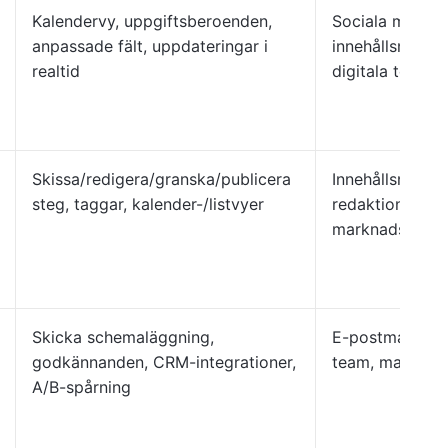
Kalendervy, uppgiftsberoenden,
Sociala medier
anpassade fält, uppdateringar i
innehållsmarkn
realtid
digitala team
Skissa/redigera/granska/publicera
Innehållsmarkn
steg, taggar, kalender-/listvyer
redaktionsteam
marknadsförin
Skicka schemaläggning,
E-postmarknad
godkännanden, CRM-integrationer,
team, marknads
A/B-spårning