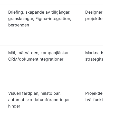
Briefing, skapande av tillgångar,
Designers, krea
granskningar, Figma-integration,
projektledare
beroenden
Mål, mätvärden, kampanjlänkar,
Marknadsföring
CRM/dokumentintegrationer
strategiteam, 
Visuell färdplan, milstolpar,
Projektledare, 
automatiska datumförändringar,
tvärfunktionell
hinder