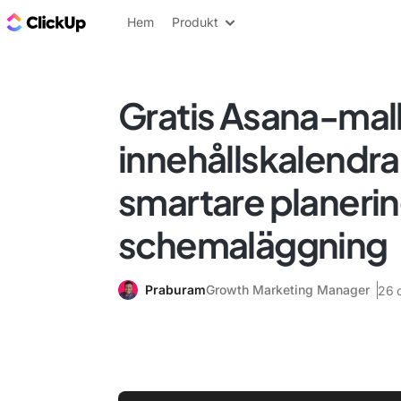
ClickUp-bloggen
Hem
Produkt
Gratis Asana-mall
innehållskalendrar
smartare planeri
schemaläggning
Praburam
Growth Marketing Manager
26 