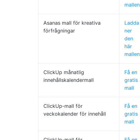
mallen
Asanas mall för kreativa
Ladda
förfrågningar
ner
den
här
mallen
ClickUp månatlig
Få en
innehållskalendermall
gratis
mall
ClickUp-mall för
Få en
veckokalender för innehåll
gratis
mall
ClickUp-mall för
Få en