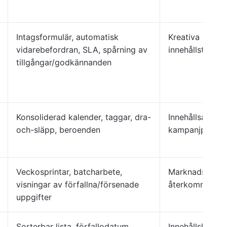
Intagsformulär, automatisk
Kreativa chefer
vidarebefordran, SLA, spårning av
innehållsteam
tillgångar/godkännanden
Konsoliderad kalender, taggar, dra-
Innehållsansvar
och-släpp, beroenden
kampanjplaner
Veckosprintar, batcharbete,
Marknadsförin
visningar av förfallna/försenade
återkommande 
uppgifter
Sorterbar lista, förfallodatum,
Innehållskoordi