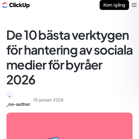
ClickUp-bloggen
Kom igång
Ope
De 10 bästa verktygen
för hantering av sociala
medier för byråer
2026
_
10 januari 2026
_no-author