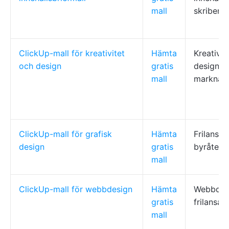
mall
skribente
ClickUp-mall för kreativitet
Hämta
Kreativa 
och design
gratis
designer
mall
marknads
ClickUp-mall för grafisk
Hämta
Frilansan
design
gratis
byråtea
mall
ClickUp-mall för webbdesign
Hämta
Webbdesi
gratis
frilansar
mall