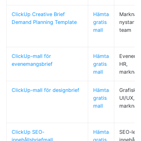
ClickUp Creative Brief
Hämta
Marknads
Demand Planning Template
gratis
nystarta
mall
team
ClickUp-mall för
Hämta
Eveneman
evenemangsbrief
gratis
HR,
mall
marknads
ClickUp-mall för designbrief
Hämta
Grafiska
gratis
UI/UX,
mall
marknads
ClickUp SEO-
Hämta
SEO-leda
innehållsbriefmall
gratis
innehåll