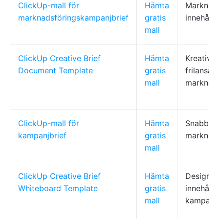
ClickUp-mall för
Hämta
Marknads
marknadsföringskampanjbrief
gratis
innehålls
mall
ClickUp Creative Brief
Hämta
Kreativa 
Document Template
gratis
frilansare
mall
marknads
ClickUp-mall för
Hämta
Snabbfo
kampanjbrief
gratis
marknad
mall
ClickUp Creative Brief
Hämta
Designer
Whiteboard Template
gratis
innehålls
mall
kampanja