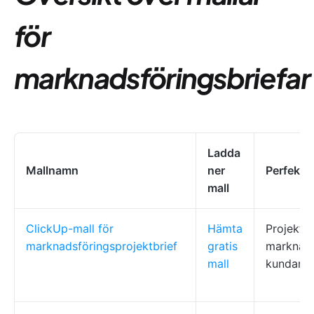
för
marknadsföringsbriefar
Ladda
Mallnamn
ner
Perfekt f
mall
ClickUp-mall för
Hämta
Projektle
marknadsföringsprojektbrief
gratis
marknads
mall
kundansv