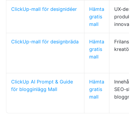
ClickUp-mall för designidéer
Hämta
UX-desig
gratis
produktt
mall
innovati
ClickUp-mall för designbräda
Hämta
Frilansar
gratis
kreatöre
mall
ClickUp AI Prompt & Guide
Hämta
Innehåll
för blogginlägg Mall
gratis
SEO-skri
mall
bloggred