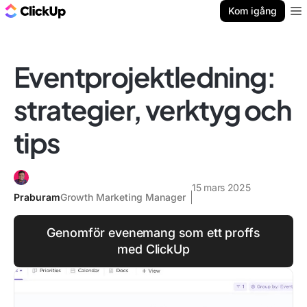
ClickUp-bloggen
Kom igång
Ope
Eventprojektledning:
strategier, verktyg och
tips
15 mars 2025
Praburam
Growth Marketing Manager
Genomför evenemang som ett proffs
med ClickUp