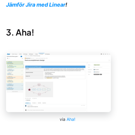
Jämför Jira med Linear
!
3. Aha!
via
Aha!