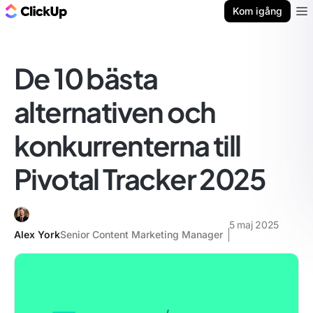
ClickUp-bloggen
Kom igång
Ope
De 10 bästa
alternativen och
konkurrenterna till
Pivotal Tracker 2025
5 maj 2025
Alex York
Senior Content Marketing Manager