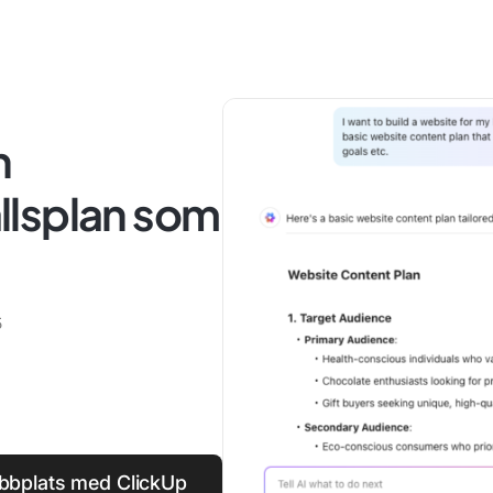
n
llsplan som
5
ebbplats med ClickUp