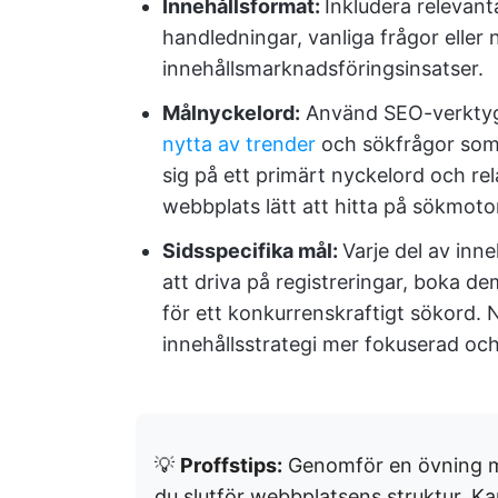
Innehållsformat:
Inkludera relevanta
handledningar, vanliga frågor eller 
innehållsmarknadsföringsinsatser.
Målnyckelord:
Använd SEO-verktyg f
nytta av trender
och sökfrågor som 
sig på ett primärt nyckelord och re
webbplats lätt att hitta på sökmoto
Sidsspecifika mål:
Varje del av inne
att driva på registreringar, boka de
för ett konkurrenskraftigt sökord. N
innehållsstrategi mer fokuserad oc
💡
Proffstips:
Genomför en övning m
du slutför webbplatsens struktur. Kart