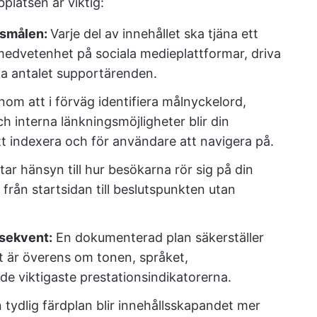
platsen är viktig:
rsmålen:
Varje del av innehållet ska tjäna ett
 medvetenhet på sociala medieplattformar, driva
ka antalet supportärenden.
om att i förväg identifiera målnyckelord,
h interna länkningsmöjligheter blir din
t indexera och för användare att navigera på.
tar hänsyn till hur besökarna rör sig på din
från startsidan till beslutspunkten utan
nsekvent:
En dokumenterad plan säkerställer
et är överens om tonen, språket,
de viktigaste prestationsindikatorerna.
tydlig färdplan blir innehållsskapandet mer