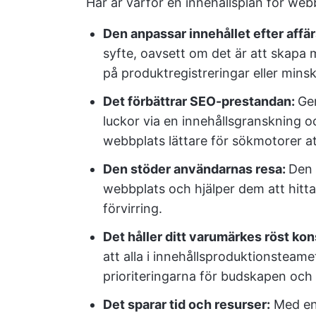
Här är varför en innehållsplan för webb
Den anpassar innehållet efter affä
syfte, oavsett om det är att skapa
på produktregistreringar eller mins
Det förbättrar SEO-prestandan:
Gen
luckor via en innehållsgranskning oc
webbplats lättare för sökmotorer at
Den stöder användarnas resa:
Den 
webbplats och hjälper dem att hitta 
förvirring.
Det håller ditt varumärkes röst ko
att alla i innehållsproduktionsteam
prioriteringarna för budskapen och 
Det sparar tid och resurser:
Med en 