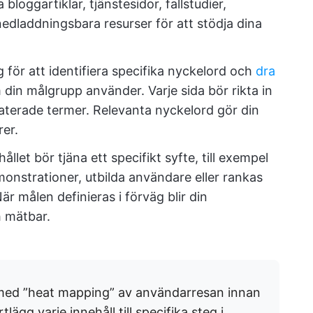
 bloggartiklar, tjänstesidor, fallstudier,
nedladdningsbara resurser för att stödja dina
ör att identifiera specifika nyckelord och
dra
din målgrupp använder. Varje sida bör rikta in
laterade termer. Relevanta nyckelord gör din
rer.
hållet bör tjäna ett specifikt syfte, till exempel
monstrationer, utbilda användare eller rankas
är målen definieras i förväg blir din
h mätbar.
ed ”heat mapping” av användarresan innan
lägg varje innehåll till specifika steg i