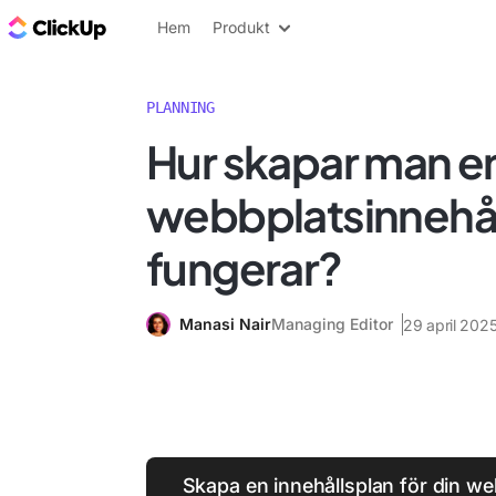
ClickUp-bloggen
Hem
Produkt
PLANNING
Hur skapar man e
webbplatsinnehå
fungerar?
Manasi Nair
Managing Editor
29 april 202
Skapa en innehållsplan för din w