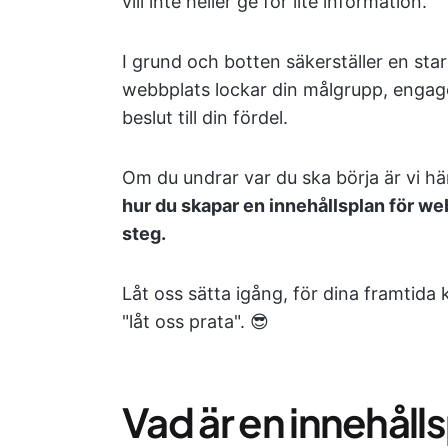
vill inte heller ge för lite information.
I grund och botten säkerställer en sta
webbplats lockar din målgrupp, engage
beslut till din fördel.
Om du undrar var du ska börja är vi här 
hur du skapar en innehållsplan för we
steg.
Låt oss sätta igång, för dina framtida 
"låt oss prata". 😎
Vad är en innehålls