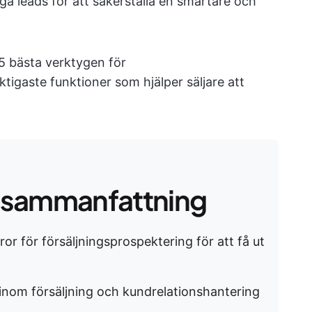
a leads för att säkerställa en smartare och
 15 bästa verktygen för
tigaste funktioner som hjälper säljare att
 sammanfattning
or för försäljningsprospektering för att få ut
 inom försäljning och kundrelationshantering