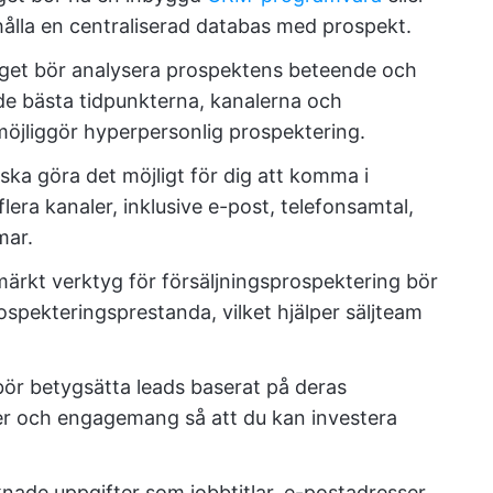
hålla en centraliserad databas med prospekt.
get bör analysera prospektens beteende och
 bästa tidpunkterna, kanalerna och
möjliggör hyperpersonlig prospektering.
ska göra det möjligt för dig att komma i
lera kanaler, inklusive e-post, telefonsamtal,
mar.
märkt verktyg för försäljningsprospektering bör
ospekteringsprestanda, vilket hjälper säljteam
bör betygsätta leads baserat på deras
er och engagemang så att du kan investera
knade uppgifter som jobbtitlar, e-postadresser,