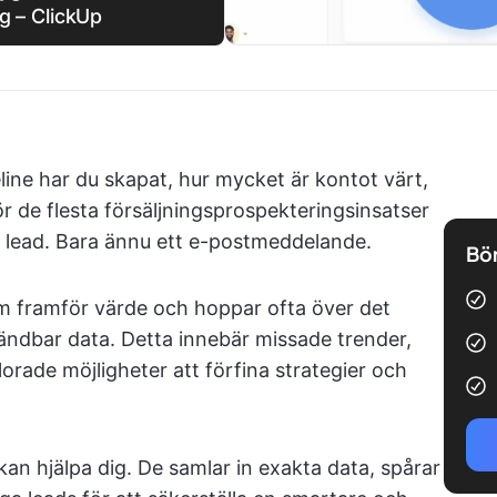
g – ClickUp
eline har du skapat, hur mycket är kontot värt,
för de flesta försäljningsprospekteringsinsatser
n lead. Bara ännu ett e-postmeddelande.
Bör
m framför värde och hoppar ofta över det
ändbar data. Detta innebär missade trender,
orade möjligheter att förfina strategier och
kan hjälpa dig. De samlar in exakta data, spårar