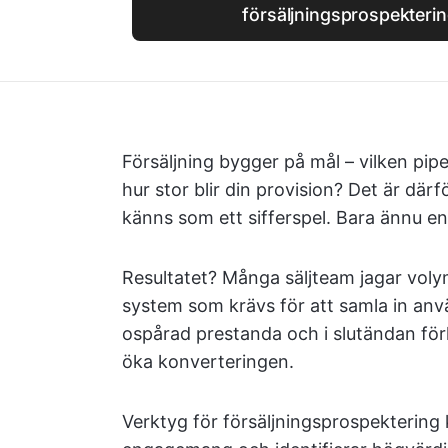
försäljningsprospekterin
Försäljning bygger på mål – vilken pip
hur stor blir din provision? Det är där
känns som ett sifferspel. Bara ännu e
Resultatet? Många säljteam jagar voly
system som krävs för att samla in anv
ospårad prestanda och i slutändan förl
öka konverteringen.
Verktyg för försäljningsprospektering 