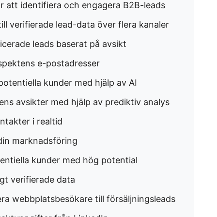
ör att identifiera och engagera B2B-leads
till verifierade lead-data över flera kanaler
ficerade leads baserat på avsikt
rospektens e-postadresser
potentiella kunder med hjälp av AI
ens avsikter med hjälp av prediktiv analys
ntakter i realtid
 din marknadsföring
tentiella kunder med hög potential
gt verifierade data
era webbplatsbesökare till försäljningsleads