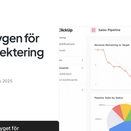
ygen för
pektering
s 2025
yget för