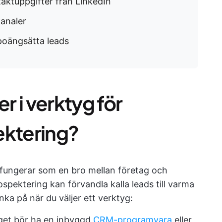
taktuppgifter från LinkedIn
kanaler
 poängsätta leads
er i verktyg för
ektering?
 fungerar som en bro mellan företag och
ospektering kan förvandla kalla leads till varma
nka på när du väljer ett verktyg:
get bör ha en inbyggd
CRM-programvara
eller