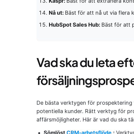
Kaspr:
Bäst för att extrahera kon
Nå ut:
Bäst för att nå ut via flera 
HubSpot Sales Hub:
Bäst för att
Vad ska du leta eft
försäljningsprosp
De bästa verktygen för prospektering
potentiella kunder. Rätt verktyg för pr
affärsmöjligheter. Här är vad du ska tä
Sömlöst
CRM-arbetsflöde
:
Verkty