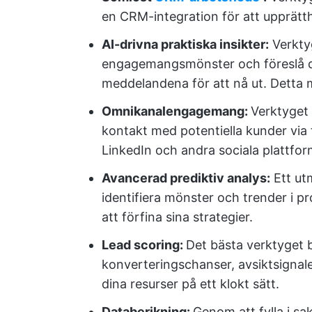
en CRM-integration för att upprätt
AI-drivna praktiska insikter:
Verkty
engagemangsmönster och föreslå de
meddelandena för att nå ut. Detta 
Omnikanalengagemang:
Verktyget 
kontakt med potentiella kunder via f
LinkedIn och andra sociala plattfor
Avancerad prediktiv analys:
Ett ut
identifiera mönster och trender i pr
att förfina sina strategier.
Lead scoring:
Det bästa verktyget 
konverteringschanser, avsiktsignal
dina resurser på ett klokt sätt.
Databerikning:
Genom att fylla i sa