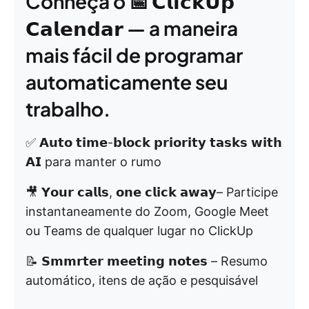
Conheça o 📅 𝗖𝗹𝗶𝗰𝗸𝗨𝗽
𝗖𝗮𝗹𝗲𝗻𝗱𝗮𝗿 — a maneira
mais fácil de programar
automaticamente seu
trabalho.
✅ 𝗔𝘂𝘁𝗼 𝘁𝗶𝗺𝗲-𝗯𝗹𝗼𝗰𝗸 𝗽𝗿𝗶𝗼𝗿𝗶𝘁𝘆 𝘁𝗮𝘀𝗸𝘀 𝘄𝗶𝘁𝗵
𝗔𝗜 para manter o rumo
🎥 𝗬𝗼𝘂𝗿 𝗰𝗮𝗹𝗹𝘀, 𝗼𝗻𝗲 𝗰𝗹𝗶𝗰𝗸 𝗮𝘄𝗮𝘆– Participe
instantaneamente do Zoom, Google Meet
ou Teams de qualquer lugar no ClickUp
📝 𝗦𝗺𝗺𝗿𝘁𝗲𝗿 𝗺𝗲𝗲𝘁𝗶𝗻𝗴 𝗻𝗼𝘁𝗲𝘀 – Resumo
automático, itens de ação e pesquisável