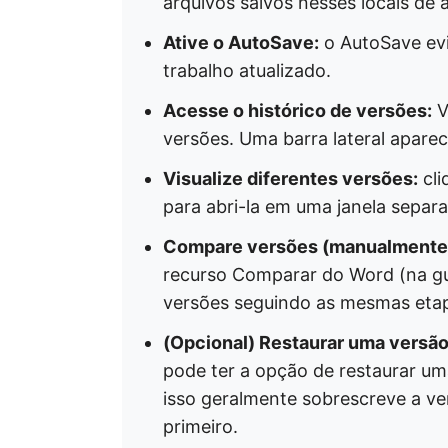
arquivos salvos nesses locais d
Ative o AutoSave:
o AutoSave evi
trabalho atualizado.
Acesse o histórico de versões:
V
versões. Uma barra lateral apare
Visualize diferentes versões:
cli
para abri-la em uma janela separ
Compare versões (manualmente
recurso Comparar do Word (na gu
versões seguindo as mesmas eta
(Opcional) Restaurar uma versão
pode ter a opção de restaurar um
isso geralmente sobrescreve a ve
primeiro.