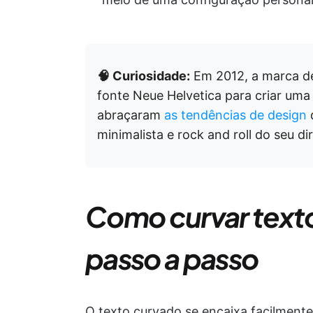
🧠 Curiosidade:
Em 2012, a marca de
fonte Neue Helvetica para criar uma
abraçaram
as tendências de design
d
minimalista e rock and roll do seu dir
Como curvar texto
passo a passo
O texto curvado se encaixa facilment