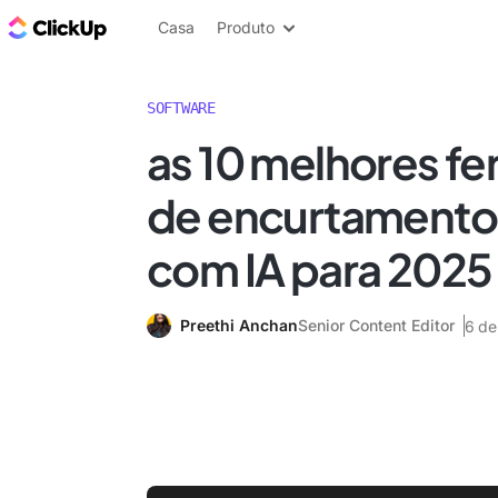
ClickUp Blogue
Casa
Produto
SOFTWARE
as 10 melhores f
de encurtamento 
com IA para 2025
Preethi Anchan
Senior Content Editor
6 de