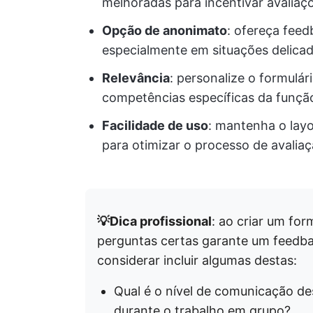
melhoradas para incentivar avaliaç
Opção de anonimato
: ofereça feed
especialmente em situações delicad
Relevância
: personalize o formulári
competências específicas da funçã
Facilidade de uso
: mantenha o layo
para otimizar o processo de avaliaç
💡Dica profissional
: ao criar um for
perguntas certas garante um feedba
considerar incluir algumas destas:
Qual é o nível de comunicação d
durante o trabalho em grupo?