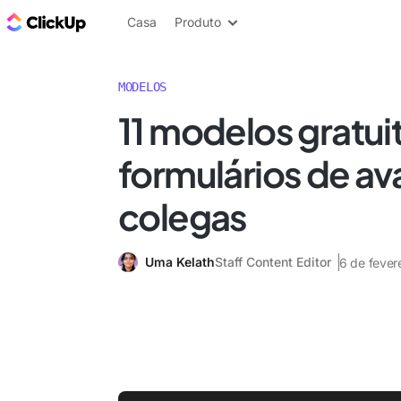
ClickUp Blogue
Casa
Produto
MODELOS
11 modelos gratui
formulários de av
colegas
Uma Kelath
Staff Content Editor
6 de fever