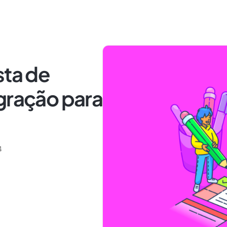
sta de
gração para
4