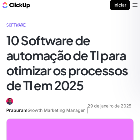
ClickUp Blogue
Iniciar
Ope
SOFTWARE
10 Software de
automação de TI para
otimizar os processos
de TI em 2025
29 de janeiro de 2025
Praburam
Growth Marketing Manager