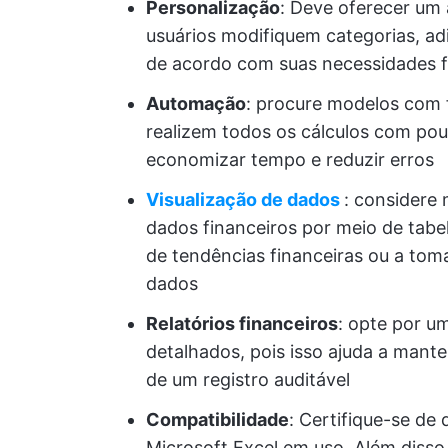
Personalização
: Deve oferecer um 
usuários modifiquem categorias, a
de acordo com suas necessidades fi
Automação
: procure modelos com 
realizem todos os cálculos com po
economizar tempo e reduzir erros
Visualização de dados
: considere
dados financeiros por meio de tabela
de tendências financeiras ou a to
dados
Relatórios financeiros
: opte por u
detalhados, pois isso ajuda a mant
de um registro auditável
Compatibilidade
: Certifique-se de
Microsoft Excel em uso. Além disso