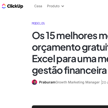
ClickUp Blogue
Casa
Produto
MODELOS
Os 15 melhores m
orçamento gratui
Excel para uma m
gestão financeira
Praburam
Growth Marketing Manager
20 