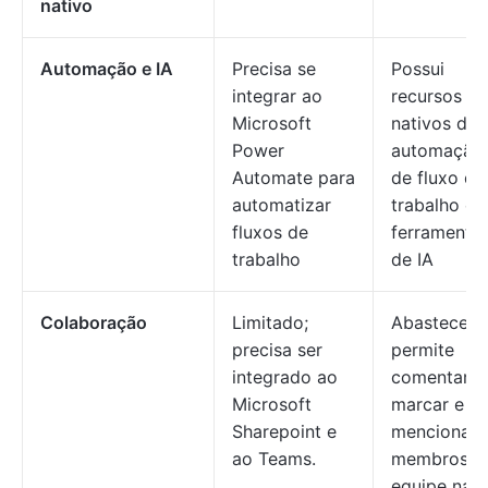
nativo
Automação e IA
Precisa se
Possui
integrar ao
recursos
Microsoft
nativos de
Power
automação
Automate para
de fluxo de
automatizar
trabalho e
fluxos de
ferramenta
trabalho
de IA
Colaboração
Limitado;
Abastecend
precisa ser
permite
integrado ao
comentar,
Microsoft
marcar e
Sharepoint e
mencionar
ao Teams.
membros d
equipe nas