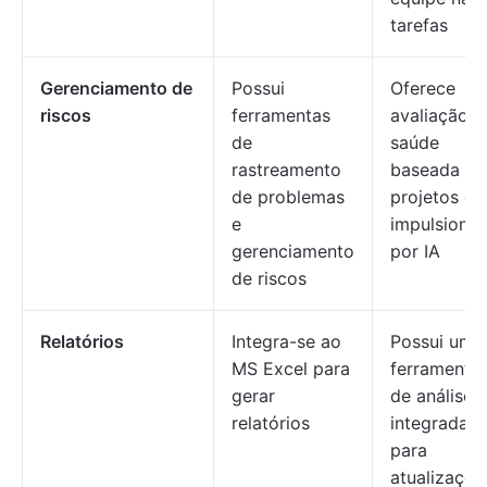
tarefas
Gerenciamento de
Possui
Oferece
riscos
ferramentas
avaliação d
de
saúde
rastreamento
baseada e
de problemas
projetos e
e
impulsiona
gerenciamento
por IA
de riscos
Relatórios
Integra-se ao
Possui uma
MS Excel para
ferramenta
gerar
de análise
relatórios
integrada
para
atualizaçõe