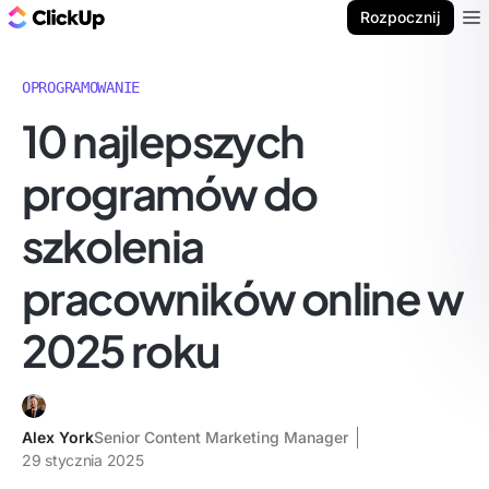
ClickUp Blog
Rozpocznij
Ope
OPROGRAMOWANIE
10 najlepszych
programów do
szkolenia
pracowników online w
2025 roku
Alex York
Senior Content Marketing Manager
29 stycznia 2025