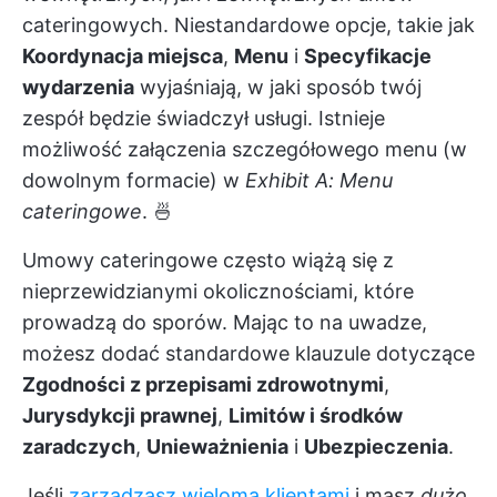
cateringowych. Niestandardowe opcje, takie jak
Koordynacja miejsca
,
Menu
i
Specyfikacje
wydarzenia
wyjaśniają, w jaki sposób twój
zespół będzie świadczył usługi. Istnieje
możliwość załączenia szczegółowego menu (w
dowolnym formacie) w
Exhibit A: Menu
cateringowe
. 🍜
Umowy cateringowe często wiążą się z
nieprzewidzianymi okolicznościami, które
prowadzą do sporów. Mając to na uwadze,
możesz dodać standardowe klauzule dotyczące
Zgodności z przepisami zdrowotnymi
,
Jurysdykcji prawnej
,
Limitów i środków
zaradczych
,
Unieważnienia
i
Ubezpieczenia
.
Jeśli
zarządzasz wieloma klientami
i masz
dużo