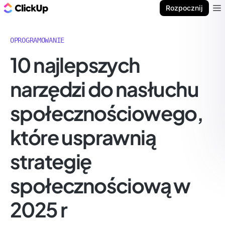
ClickUp Blog
Rozpocznij
Ope
OPROGRAMOWANIE
10 najlepszych
narzędzi do nasłuchu
społecznościowego,
które usprawnią
strategię
społecznościową w
2025 r