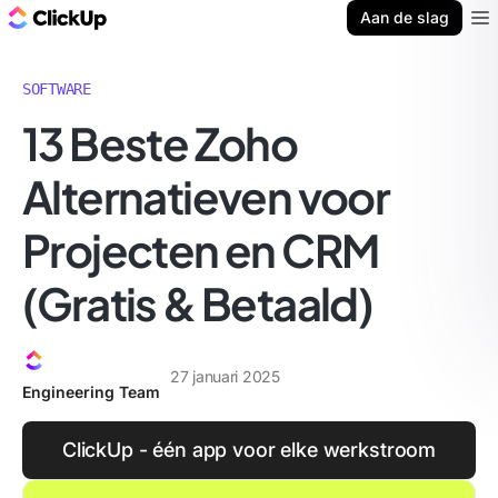
ClickUp Blog
Aan de slag
Ope
SOFTWARE
13 Beste Zoho
Alternatieven voor
Projecten en CRM
(Gratis & Betaald)
27 januari 2025
Engineering Team
ClickUp - één app voor elke werkstroom