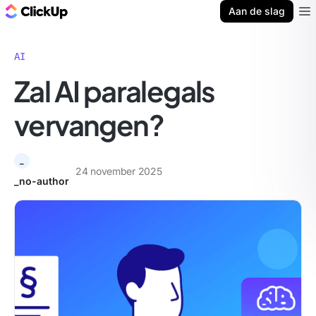
ClickUp Blog
Aan de slag
Ope
AI
Zal AI paralegals
vervangen?
_
24 november 2025
_no-author