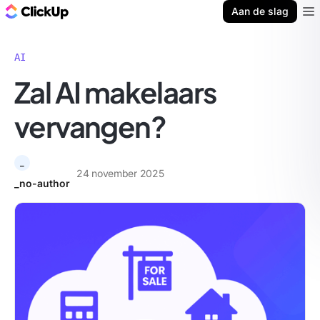
ClickUp Blog
Aan de slag
Ope
AI
Zal AI makelaars
vervangen?
_
24 november 2025
_no-author