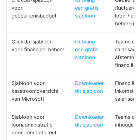
ClickUp-sjabloon
Ontvang
Gebeurten
voor
een gratis
fluctueren
gebeurtenisbudget
sjabloon
loon-/leve
beheren
ClickUp-sjabloon
Ontvang
Teams die
voor financieel beheer
een gratis
salarisadm
sjabloon
afstemmen
financiële
Sjabloon voor
Downloaden
Financiële
kasstroomoverzicht
dit sjabloon
inkomsten
van Microsoft
salarisadm
Sjabloon voor
Downloaden
Teams die
loonadministratie
dit sjabloon
inhoudinge
door
Template. net