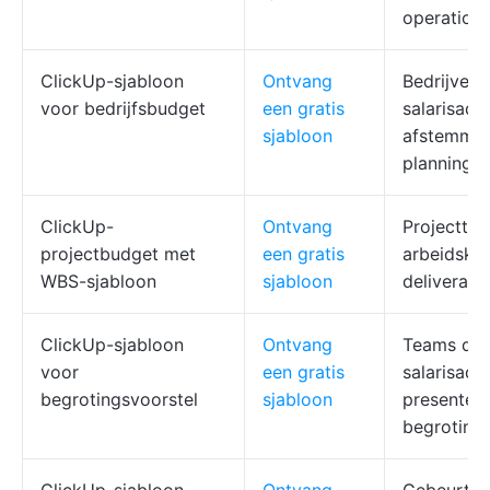
operatione
ClickUp-sjabloon
Ontvang
Bedrijven 
voor bedrijfsbudget
een gratis
salarisadm
sjabloon
afstemmen
planning
ClickUp-
Ontvang
Projectte
projectbudget met
een gratis
arbeidsko
WBS-sjabloon
sjabloon
deliverabl
ClickUp-sjabloon
Ontvang
Teams die
voor
een gratis
salarisadm
begrotingsvoorstel
sjabloon
presentere
begroting