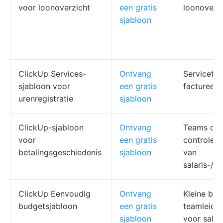
voor loonoverzicht
een gratis
loonoverzi
sjabloon
ClickUp Services-
Ontvang
Servicete
sjabloon voor
een gratis
factureerb
urenregistratie
sjabloon
ClickUp-sjabloon
Ontvang
Teams die 
voor
een gratis
controles
betalingsgeschiedenis
sjabloon
van
salaris-/l
ClickUp Eenvoudig
Ontvang
Kleine bed
budgetsjabloon
een gratis
teamleider
sjabloon
voor salar