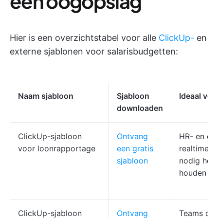
één oogopslag
Hier is een overzichtstabel voor alle
ClickUp-
en
externe sjablonen voor salarisbudgetten:
Naam sjabloon
Sjabloon
Ideaal voo
downloaden
ClickUp-sjabloon
Ontvang
HR- en ope
voor loonrapportage
een gratis
realtime l
sjabloon
nodig hebb
houden
ClickUp-sjabloon
Ontvang
Teams die 