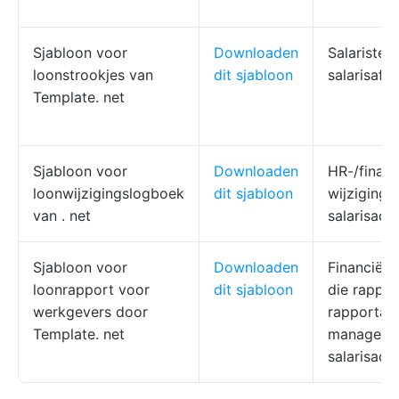
Sjabloon voor
Downloaden
Salaristea
loonstrookjes van
dit sjabloon
salarisafs
Template. net
Sjabloon voor
Downloaden
HR-/financ
loonwijzigingslogboek
dit sjabloon
wijziginge
van
. net
salarisadm
Sjabloon voor
Downloaden
Financiële
loonrapport voor
dit sjabloon
die rappor
werkgevers door
rapportag
Template. net
manageme
salarisadm