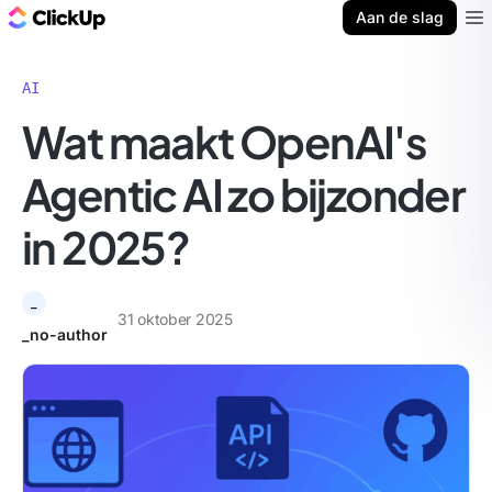
ClickUp Blog
Aan de slag
Ope
AI
Wat maakt OpenAI's
Agentic AI zo bijzonder
in 2025?
_
31 oktober 2025
_no-author