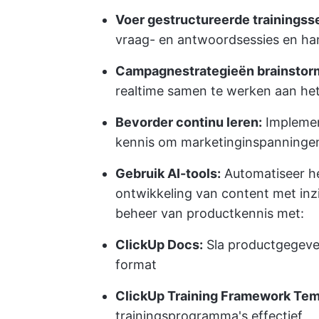
Voer gestructureerde trainingsse
vraag- en antwoordsessies en han
Campagnestrategieën brainstor
realtime samen te werken aan het 
Bevorder continu leren:
Implemen
kennis om marketinginspanningen
Gebruik AI-tools:
Automatiseer he
ontwikkeling van content met inz
beheer van productkennis met:
ClickUp Docs:
Sla productgegeve
format
ClickUp Training Framework Tem
trainingsprogramma's effectief