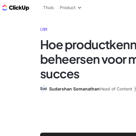
ClickUp Blog
Thuis
Product
CRM
Hoe productkenni
beheersen voor 
succes
Sudarshan Somanathan
Head of Content