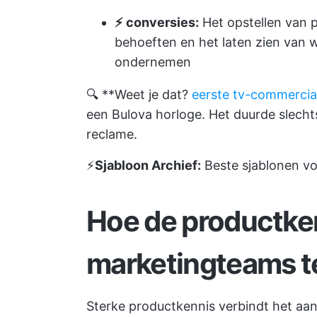
⚡️ conversies:
Het opstellen van 
behoeften en het laten zien van 
ondernemen
🔍 **Weet je dat?
eerste tv-commercia
een Bulova horloge. Het duurde slech
reclame.
⚡️
Sjabloon Archief:
Beste sjablonen v
Hoe de productken
marketingteams t
Sterke productkennis verbindt het a