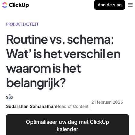
ClickUp Blog
Aan de slag
Ope
PRODUCTIVITEIT
Routine vs. schema:
Wat’ is het verschil en
waarom is het
belangrijk?
21 februari 2025
Sudarshan Somanathan
Head of Content
Optimaliseer uw dag met ClickUp
kalender