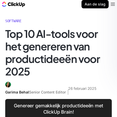
ClickUp Blog
Aan de slag
Ope
SOFTWARE
Top 10 AI-tools voor
het genereren van
productideeën voor
2025
26 februari 2025
Garima Behal
Senior Content Editor
Genereer gemakkelijk productideeën met
ClickUp Brain!