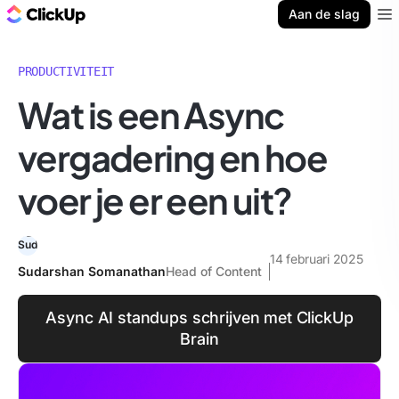
ClickUp Blog
Aan de slag
Ope
PRODUCTIVITEIT
Wat is een Async
vergadering en hoe
voer je er een uit?
14 februari 2025
Sudarshan Somanathan
Head of Content
Async AI standups schrijven met ClickUp
Brain