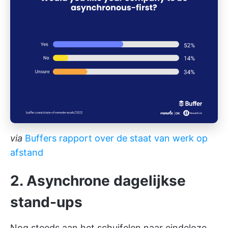
via
Buffers rapport over de staat van werk op
afstand
2. Asynchrone dagelijkse
stand-ups
Nog steeds aan het schuifelen naar eindeloze