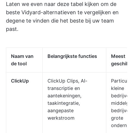
Laten we even naar deze tabel kijken om de
beste Vidyard-alternatieven te vergelijken en
degene te vinden die het beste bij uw team
past.
Naam van
Belangrijkste functies
Meest
de tool
geschikt 
ClickUp
ClickUp Clips, AI-
Particulie
transcriptie en
kleine
aantekeningen,
bedrijven,
taakintegratie,
middelgr
aangepaste
bedrijven,
werkstroom
grote
ondernem