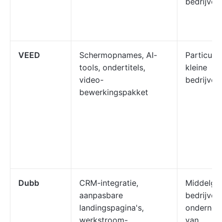
bedrijven
VEED
Schermopnames, AI-
Particulie
tools, ondertitels,
kleine
video-
bedrijven
bewerkingspakket
Dubb
CRM-integratie,
Middelgr
aanpasbare
bedrijven,
landingspagina's,
ondernem
werkstroom-
van