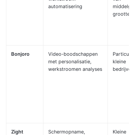
automatisering
middelgr
grootte
Bonjoro
Video-boodschappen
Particulie
met personalisatie,
kleine
werkstroomen analyses
bedrijven
Zight
Schermopname,
Kleine