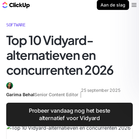
ClickUp Blog
Aan de slag
Ope
SOFTWARE
Top 10 Vidyard-
alternatieven en
concurrenten 2026
25 september 2025
Garima Behal
Senior Content Editor
Probeer vandaag nog het beste
alternatief voor Vidyard