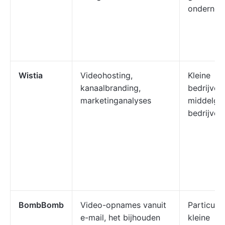
ondernem
Wistia
Videohosting,
Kleine
kanaalbranding,
bedrijven,
marketinganalyses
middelgr
bedrijven
BombBomb
Video-opnames vanuit
Particulie
e-mail, het bijhouden
kleine