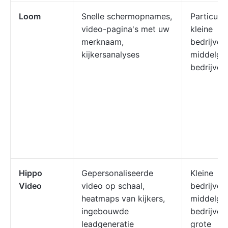
Loom
Snelle schermopnames,
Particulie
video-pagina's met uw
kleine
merknaam,
bedrijven,
kijkersanalyses
middelgr
bedrijven
Hippo
Gepersonaliseerde
Kleine
Video
video op schaal,
bedrijven,
heatmaps van kijkers,
middelgr
ingebouwde
bedrijven,
leadgeneratie
grote