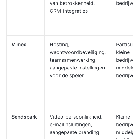
van betrokkenheid,
bedrijven
CRM-integraties
Vimeo
Hosting,
Particulie
wachtwoordbeveiliging,
kleine
teamsamenwerking,
bedrijven,
aangepaste instellingen
middelgr
voor de speler
bedrijven
Sendspark
Video-persoonlijkheid,
Kleine
e-mailinsluitingen,
bedrijven,
aangepaste branding
middelgr