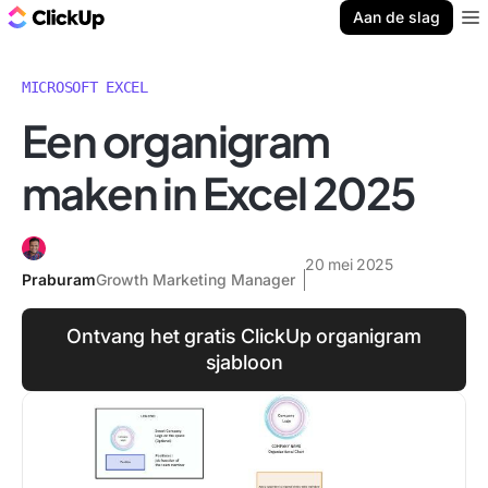
ClickUp Blog
Aan de slag
Ope
MICROSOFT EXCEL
Een organigram
maken in Excel 2025
20 mei 2025
Praburam
Growth Marketing Manager
Ontvang het gratis ClickUp organigram
sjabloon