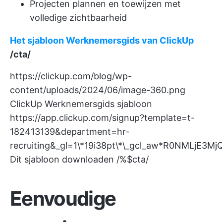
Projecten plannen en toewijzen met
volledige zichtbaarheid
Het sjabloon Werknemersgids van ClickUp
/cta/
https://clickup.com/blog/wp-
content/uploads/2024/06/image-360.png
ClickUp Werknemersgids sjabloon
https://app.clickup.com/signup?template=t-
182413139&department=hr-
recruiting&_gl=1\*19i38pt\*\_gcl_aw*R0NM
Dit sjabloon downloaden /%$cta/
Eenvoudige