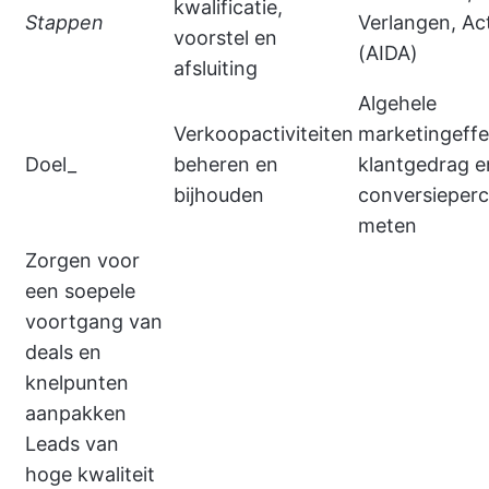
kwalificatie,
Stappen
Verlangen, Ac
voorstel en
(AIDA)
afsluiting
Algehele
Verkoopactiviteiten
marketingeffec
Doel_
beheren en
klantgedrag e
bijhouden
conversieper
meten
Zorgen voor
een soepele
voortgang van
deals en
knelpunten
aanpakken
Leads van
hoge kwaliteit