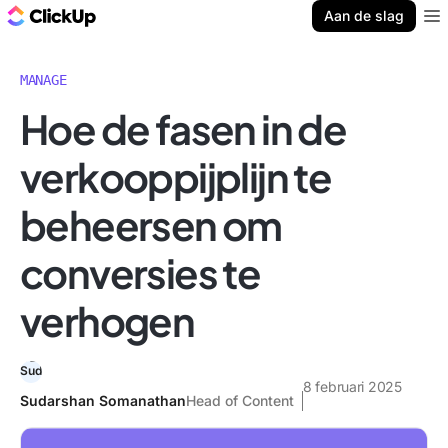
ClickUp Blog
Aan de slag
Ope
MANAGE
Hoe de fasen in de
verkooppijplijn te
beheersen om
conversies te
verhogen
8 februari 2025
Sudarshan Somanathan
Head of Content