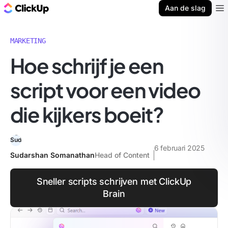
ClickUp Blog
Aan de slag
Ope
MARKETING
Hoe schrijf je een
script voor een video
die kijkers boeit?
6 februari 2025
Sudarshan Somanathan
Head of Content
Sneller scripts schrijven met ClickUp
Brain