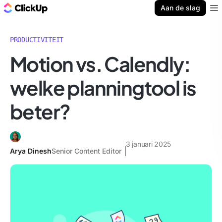
ClickUp Blog
Aan de slag
Ope
PRODUCTIVITEIT
Motion vs. Calendly:
welke planningtool is
beter?
3 januari 2025
Arya Dinesh
Senior Content Editor