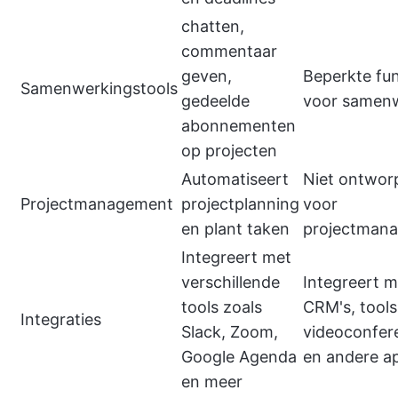
chatten,
commentaar
geven,
Beperkte fun
Samenwerkingstools
gedeelde
voor samen
abonnementen
op projecten
Automatiseert
Niet ontwor
Projectmanagement
projectplanning
voor
en plant taken
projectman
Integreert met
verschillende
Integreert m
tools zoals
CRM's, tools
Integraties
Slack, Zoom,
videoconfer
Google Agenda
en andere a
en meer