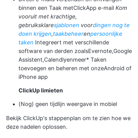
binnen een Taak met
ClickApp e-mail
Kom
vooruit met krachtige,
gebruiksklare
sjablonen
voor
dingen nog te
doen krijgen
,
taakbeheer
en
persoonlijke
taken
Integreert met verschillende
software van derden zoals
Evernote
,
Google
Assistent
,
Calendly
en
meer
* Taken
toevoegen en beheren met onze
Android of
iPhone app
ClickUp limieten
(Nog) geen tijdlijn weergave in mobiel
Bekijk
ClickUp's stappenplan
om te zien hoe we
deze nadelen oplossen.