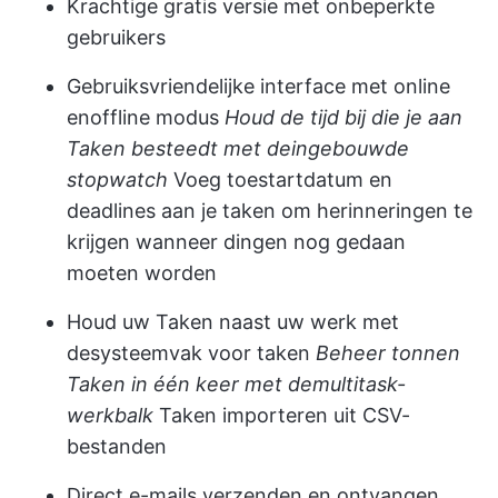
Krachtige gratis versie met onbeperkte
gebruikers
Gebruiksvriendelijke interface met online
en
offline modus
Houd de tijd bij die je aan
Taken besteedt met de
ingebouwde
stopwatch
Voeg toe
startdatum en
deadlines
aan je taken om herinneringen te
krijgen wanneer dingen nog gedaan
moeten worden
Houd uw Taken naast uw werk met
de
systeemvak voor taken
Beheer tonnen
Taken in één keer met de
multitask-
werkbalk
Taken importeren
uit CSV-
bestanden
Direct e-mails verzenden en ontvangen