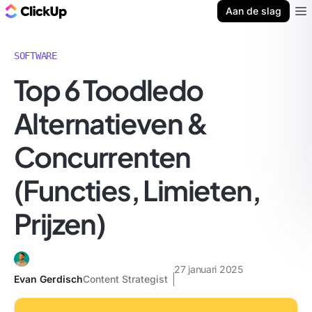
ClickUp Blog
Aan de slag
Ope
SOFTWARE
Top 6 Toodledo
Alternatieven &
Concurrenten
(Functies, Limieten,
Prijzen)
27 januari 2025
Evan Gerdisch
Content Strategist