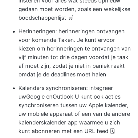
instellen voor alles wat steeds opnieuw
gedaan moet worden, zoals een wekelijkse
boodschappenlijst 🛒
Herinneringen:
herinneringen ontvangen
voor komende Taken. Je kunt ervoor
kiezen om herinneringen te ontvangen van
vijf minuten tot drie dagen voordat je taak
af moet zijn, zodat je niet in paniek raakt
omdat je de deadlines moet halen
Kalenders synchroniseren:
integreer
uw
Google
en
Outlook
U kunt ook acties
synchroniseren tussen uw Apple kalender,
uw mobiele apparaat of een van de andere
kalenders
kalender app
waarmee u zich
kunt abonneren met een URL feed 🗓