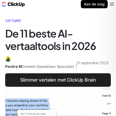
ClickUp Blog
Aan de slag
Ope
SOFTWARE
De 11 beste AI-
vertaaltools in 2026
21 september 2025
Pavitra M
Content Operations Specialist
Slimmer vertalen met ClickUp Brain