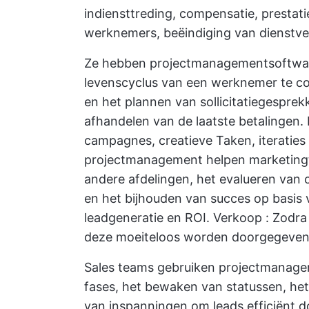
indiensttreding, compensatie, presta
werknemers, beëindiging van dienstv
Ze hebben projectmanagementsoftware n
levenscyclus van een werknemer te co
en het plannen van sollicitatiegespre
afhandelen van de laatste betalingen.
campagnes, creatieve Taken, iteraties 
projectmanagement helpen marketingte
andere afdelingen, het evalueren van c
en het bijhouden van succes op basis 
leadgeneratie en ROI.
Verkoop
: Zodra
deze moeiteloos worden doorgegeven
Sales teams gebruiken projectmanagem
fases, het bewaken van statussen, het 
van inspanningen om leads efficiënt doo