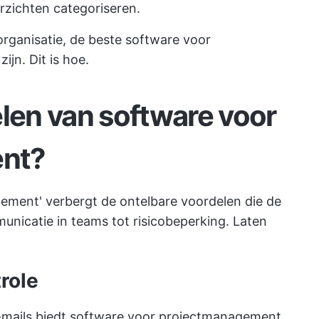
zichten categoriseren.
 organisatie, de beste software voor
jn. Dit is hoe.
elen van software voor
nt?
ment' verbergt de ontelbare voordelen die de
nicatie in teams tot risicobeperking. Laten
role
e-mails biedt software voor projectmanagement