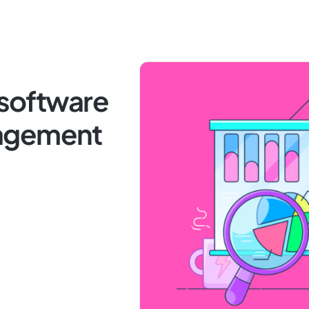
 software
nagement