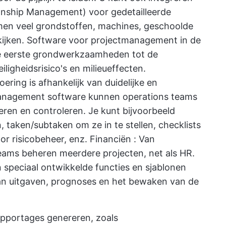
nship Management) voor gedetailleerde
men veel grondstoffen, machines, geschoolde
kijken.
Software voor projectmanagement in de
 de eerste grondwerkzaamheden tot de
eiligheidsrisico's en milieueffecten.
ering is afhankelijk van duidelijke en
anagement software kunnen operations teams
en en controleren. Je kunt bijvoorbeeld
taken/subtaken om ze in te stellen, checklists
or risicobeheer, enz.
Financiën
: Van
teams beheren meerdere projecten, net als HR.
speciaal ontwikkelde functies en sjablonen
an uitgaven, prognoses en het bewaken van de
pportages genereren, zoals