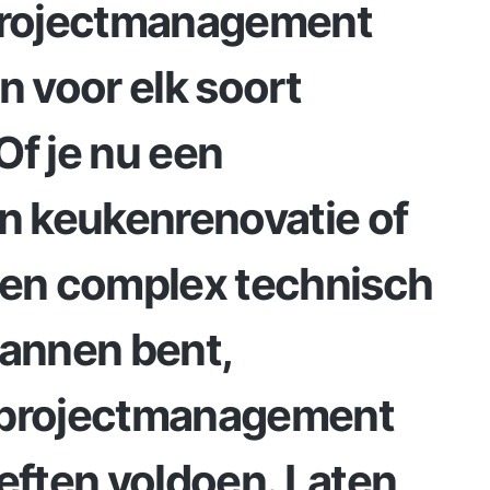
 projectmanagement
n voor elk soort
 Of je nu een
en keukenrenovatie of
een complex technisch
lannen bent,
 projectmanagement
eften voldoen. Laten