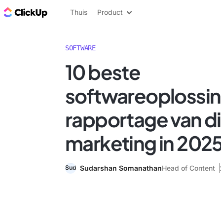
ClickUp Blog
Thuis
Product
SOFTWARE
10 beste
softwareoplossin
rapportage van di
marketing in 202
Sudarshan Somanathan
Head of Content