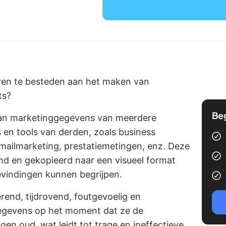
uren te besteden aan het maken van
ts?
Be
van marketinggegevens van meerdere
en tools van derden, zoals business
e-mailmarketing, prestatiemetingen, enz. Deze
 en gekopieerd naar een visueel format
evindingen kunnen begrijpen.
rerend, tijdrovend, foutgevoelig en
gegevens op het moment dat ze de
gen oud, wat leidt tot trage en ineffectieve