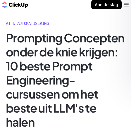
ClickUp Blog
Aan de slag
Ope
AI & AUTOMATISERING
Prompting Concepten
onder de knie krijgen:
10 beste Prompt
Engineering-
cursussen om het
beste uit LLM's te
halen