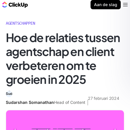
ClickUp Blog
Aan de slag
Ope
AGENTSCHAPPEN
Hoe de relaties tussen
agentschap en client
verbeteren om te
groeien in 2025
27 februari 2024
Sudarshan Somanathan
Head of Content