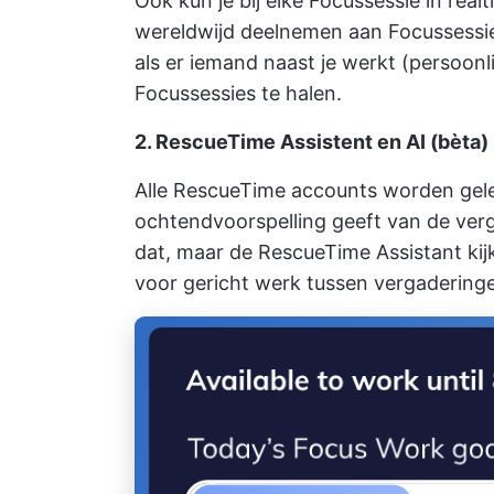
Ook kun je bij elke Focussessie in re
wereldwijd deelnemen aan Focussessie
als er iemand naast je werkt (persoonli
Focussessies te halen.
2.
RescueTime
Assistent en AI (bèta)
Alle RescueTime accounts worden gele
ochtendvoorspelling geeft van de verg
dat, maar de RescueTime Assistant kijk
voor gericht werk tussen vergadering