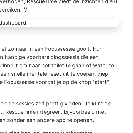
t verhogen, RescueTime biedt de inzichten die u
bereiken. 🏅
niet zomaar in een Focussessie gooit. Hun
en handige voorbereidingssessie die een
innert om naar het toilet te gaan of water te
en snelle mentale reset uit te voeren, diep
je Focussessie voordat je op de knop "start"
en de sessies zelf prettig vinden. Je kunt de
ilt. RescueTime integreert bijvoorbeeld met
ren zonder een andere app te openen.