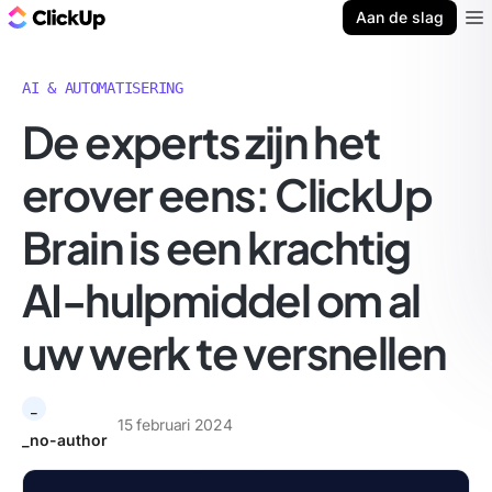
ClickUp Blog
Aan de slag
Ope
AI & AUTOMATISERING
De experts zijn het
erover eens: ClickUp
Brain is een krachtig
AI-hulpmiddel om al
uw werk te versnellen
_
15 februari 2024
_no-author