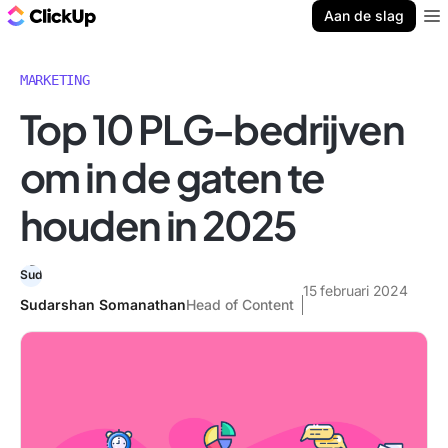
ClickUp Blog
Aan de slag
Ope
MARKETING
Top 10 PLG-bedrijven
om in de gaten te
houden in 2025
15 februari 2024
Sudarshan Somanathan
Head of Content