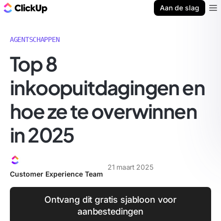
ClickUp Blog
Aan de slag
Ope
AGENTSCHAPPEN
Top 8
inkoopuitdagingen en
hoe ze te overwinnen
in 2025
21 maart 2025
Customer Experience Team
Ontvang dit gratis sjabloon voor
aanbestedingen